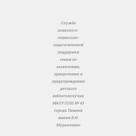
Служба
психолого-
социально-
педагогической
поддержки
семьи по
выявлению,
преодолению и
предупреждению
детского
неблагополучия
МАОУ СОШ № 43
города Тюмени
имени В.И.
Муравленко