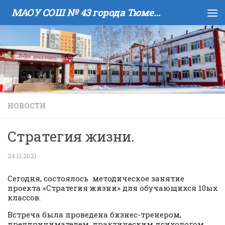
МАОУ COШ № 43 города Тюмени имени В.И. Муравленко
Skip to content
НОВОСТИ
Стратегия жизни.
24.11.2021
Сегодня, состоялось методическое занятие
проекта «Стратегия жизни» для обучающихся 10ых
классов.
Встреча была проведена бизнес-тренером,
предпринимателем, практическим психологом