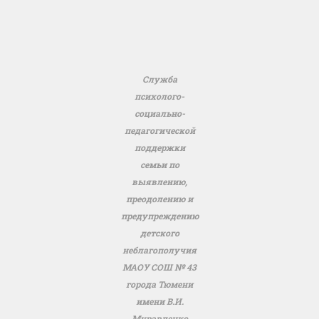
Служба
психолого-
социально-
педагогической
поддержки
семьи по
выявлению,
преодолению и
предупреждению
детского
неблагополучия
МАОУ СОШ № 43
города Тюмени
имени В.И.
Муравленко