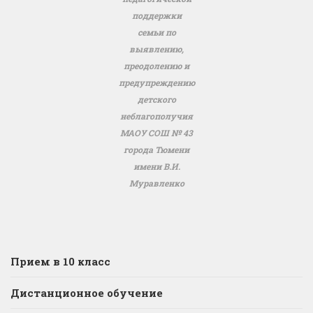
поддержки
семьи по
выявлению,
преодолению и
предупреждению
детского
неблагополучия
МАОУ СОШ № 43
города Тюмени
имени В.И.
Муравленко
Прием в 10 класс
Дистанционное обучение