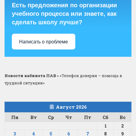
Есть предложения по организации
учебного процесса или знаете, как
сделать школу лучше?
Написать о проблеме
Новости кабинета ПАВ
>
«Телефон доверия – помощь в
трудной ситуации»
Август 2026
Пн
Вт
Ср
Чт
Пт
Сб
Вс
1
2
3
4
5
6
7
8
9