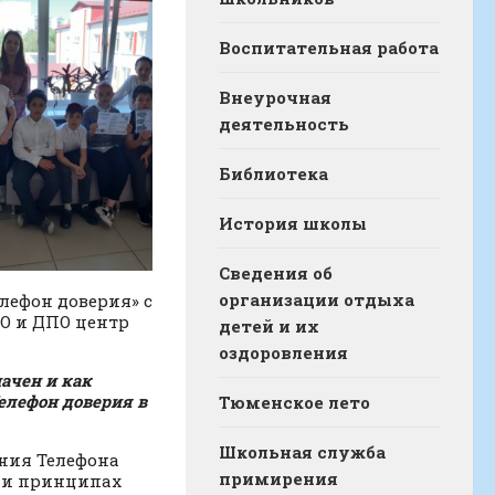
Воспитательная работа
Внеурочная
деятельность
Библиотека
История школы
Сведения об
организации отдыха
елефон доверия» с
ТО и ДПО центр
детей и их
оздоровления
ачен и как
елефон доверия в
Тюменское лето
Школьная служба
ния Телефона
примирения
х и принципах