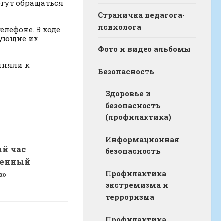
огут обращаться
Страничка педагога-
психолога
елефоне. В ходе
сующие их
Фото и видео альбомы
иняли к
Безопасность
Здоровье и
безопасность
(профилактика)
Информационная
й час
безопасность
венный
р»
Профилактика
экстремизма и
терроризма
Профилактика