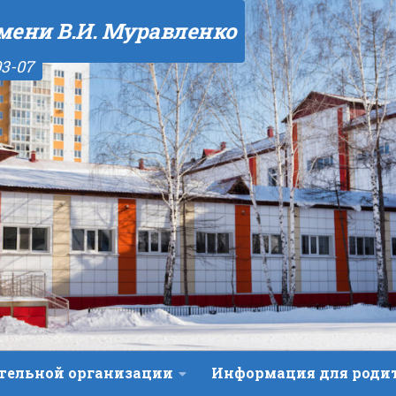
мени В.И. Муравленко
03-07
ательной организации
Информация для роди