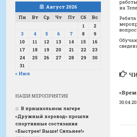
работы
Август 2026
на Тел
Пн
Вт
Ср
Чт
Пт
Сб
Вс
Ребята
меропр
1
2
вопрос
3
4
5
6
7
8
9
Обучаю
10
11
12
13
14
15
16
сведен
17
18
19
20
21
22
23
24
25
26
27
28
29
30
31
« Июл
ЧИ
«Врем
НАШИ МЕРОПРИЯТИЯ
30.04.20
В пришкольном лагере
«Дружный хоровод» прошли
спортивные состязания
«Быстрее! Выше! Сильнее!»