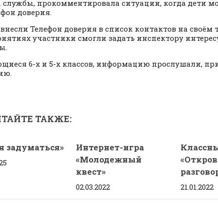
 службы, прокомментировала ситуации, когда дети м
ефон доверия.
 внесли Телефон доверия в список контактов на своём т
иятиях участники смогли задать инспектору интере
ы.
щиеся 6-х и 5-х классов, информацию прослушали, пр
ию.
ТАЙТЕ ТАКЖЕ:
я задуматься»
Интернет-игра
Классны
«Молодежный
«Откро
25
квест»
разгово
02.03.2022
21.01.2022