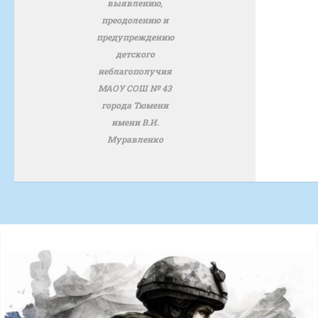
выявлению,
преодолению и
предупреждению
детского
неблагополучия
МАОУ СОШ № 43
города Тюмени
имени В.И.
Муравленко