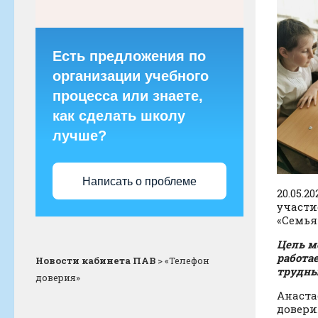
Есть предложения по
организации учебного
процесса или знаете,
как сделать школу
лучше?
Написать о проблеме
20.05.
участи
«Семья
Цель м
работа
Новости кабинета ПАВ
>
«Телефон
трудны
доверия»
Анаста
довери