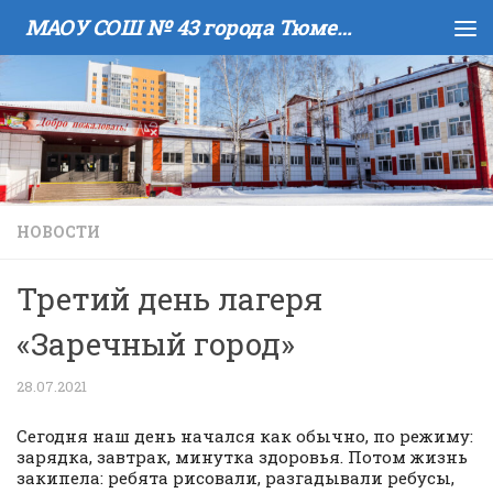
МАОУ COШ № 43 города Тюмени имени В.И. Муравленко
Skip to content
НОВОСТИ
Третий день лагеря
«Заречный город»
28.07.2021
Сегодня наш день начался как обычно, по режиму:
зарядка, завтрак, минутка здоровья. Потом жизнь
закипела: ребята рисовали, разгадывали ребусы,