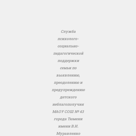
Служба
психолого-
социально-
педагогической
поддержки
семьи по
выявлению,
преодолению и
предупреждению
детского
неблагополучия
МАОУ СОШ № 43
города Тюмени
имени В.И.
Муравленко