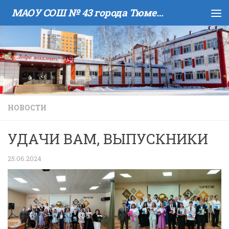
МАОУ COШ № 43 города Тюмени имени В.И. Муравленко
Skip to content
НОВОСТИ
УДАЧИ ВАМ, ВЫПУСКНИКИ
25.06.2024