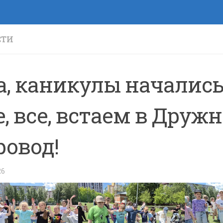
СТИ
а, каникулы начались!
е, все, встаем в Друж
ровод!
26