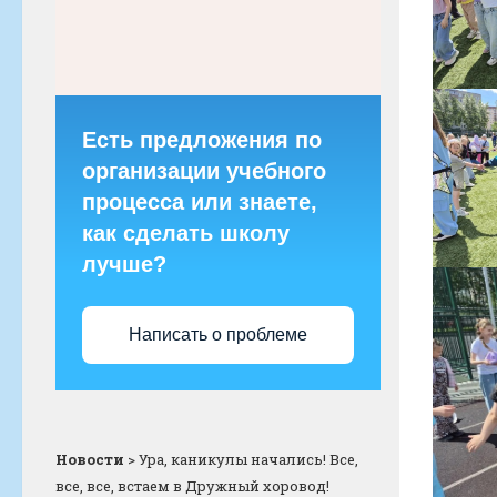
Есть предложения по
организации учебного
процесса или знаете,
как сделать школу
лучше?
Написать о проблеме
Новости
>
Ура, каникулы начались! Все,
все, все, встаем в Дружный хоровод!