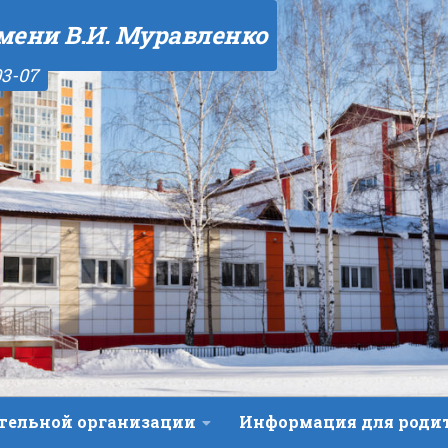
мени В.И. Муравленко
03-07
ательной организации
Информация для роди