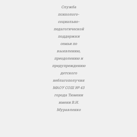
Служба
психолого-
социально-
педагогической
поддержки
семьи по
выявлению,
преодолению и
предупреждению
детского
неблагополучия
МАОУ СОШ № 43
города Тюмени
имени В.И.
Муравленко