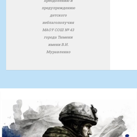
преодолению и
предупреждению
детского
неблагополучия
МАОУ СОШ № 43
города Тюмени
имени В.И.
Муравленко