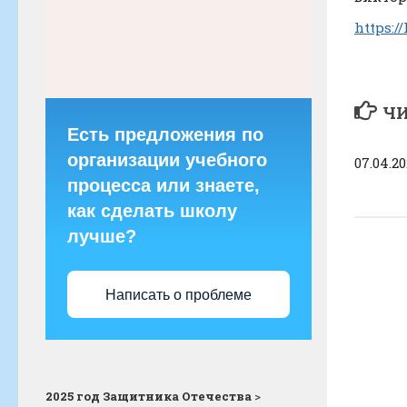
https:/
ЧИ
Есть предложения по
организации учебного
07.04.2
процесса или знаете,
как сделать школу
лучше?
Написать о проблеме
2025 год Защитника Отечества
>