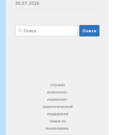
30.07.2026
Найти:
Служба
психолого-
социально-
педагогической
поддержки
семьи по
выявлению,