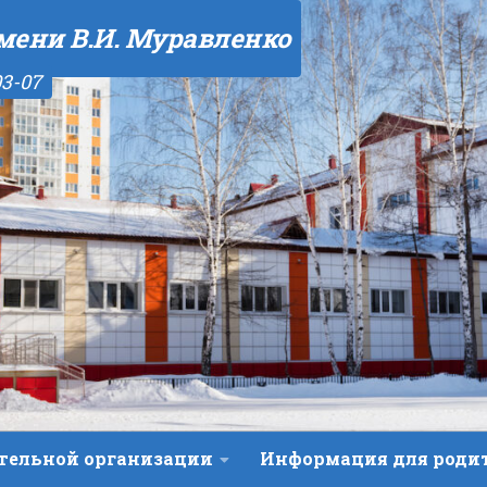
мени В.И. Муравленко
03-07
ательной организации
Информация для роди