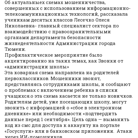
Об актуальныех схемах мошенничества,
совершенных с использованием информационно-
телекоммуникационных технологий, рассказала
ученикам десятых классов Лесечко Олеся
Николаевна- главный специалист сектора по
взаимодействию с правоохранительными
органами департамента безопасности
жизнедеятельности Администрации города
Тюмени.
Профилактическое мероприятие было
акцентированно на таких темах, как Звонки от
«администрации школы»
Эта коварная схема направлена на родителей
первоклассников. Мошенники звонят,
представляясь сотрудниками школы, и сообщают
о проблемах с включением ребенка в списки
учащихся.о эта схема касается не только новичков.
Родителям детей, уже посещающих школу, могут
звонить с информацией о «сбое в электронном
дневнике» или необходимости «подтвердить
данные перед 1 сентября». Цель одна — выманить
код из смс для доступа к аккаунту на портале
«Госуслуги» или в банковском приложении. Атаки
через ИИ-помощников