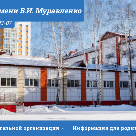
мени В.И. Муравленко
03-07
ательной организации
Информация для роди