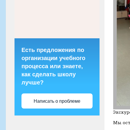
Есть предложения по
организации учебного
процесса или знаете,
как сделать школу
лучше?
Написать о проблеме
Экскур
Мы ост