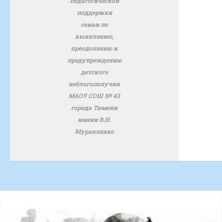
педагогической
поддержки
семьи по
выявлению,
преодолению и
предупреждению
детского
неблагополучия
МАОУ СОШ № 43
города Тюмени
имени В.И.
Муравленко