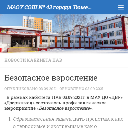
МАОУ COШ № 43 города Тюмени имени В.И. Муравленко
Skip to content
НОВОСТИ КАБИНЕТА ПАВ
Безопасное взросление
ОПУБЛИКОВАНО
03.09.2021
· ОБНОВЛЕНО
03.09.2021
В рамках кабинета ПАВ 03.09.2021г. в МАУ ДО «ЦВР»
«Дзержинец» состоялось профилактическое
мероприятие «
Безопасное взросление
».
Образовательная задача:
дать представление
о терроризме и экстремизме как о