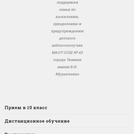
поддержки
семьи по
выявлению,
преодолению и
предупреждению
детского
неблагополучия
МАОУ СОШ № 43
города Тюмени
имени В.И.
Муравленко
Прием в 10 класс
Дистанционное обучение