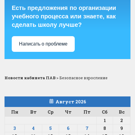
Есть предложения по организации
учебного процесса или знаете, как
сделать школу лучше?
Написать о проблеме
Новости кабинета ПАВ
>
Безопасное взросление
Август 2026
Пн
Вт
Ср
Чт
Пт
Сб
Вс
1
2
3
4
5
6
7
8
9