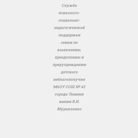
Служба
психолого-
социально-
педагогической
поддержки
семьи по
выявлению,
преодолению и
предупреждению
детского
неблагополучия
МАОУ СОШ № 43
города Тюмени
имени В.И.
Муравленко