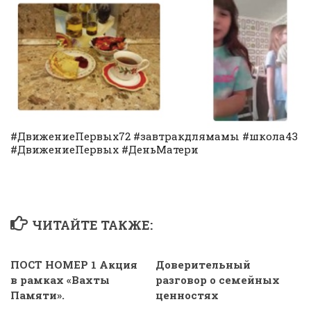
#ДвижениеПервых72 #завтракдлямамы #школа43
#ДвижениеПервых #ДеньМатери
ЧИТАЙТЕ ТАКЖЕ:
ПОСТ НОМЕР 1 Акция
Доверительный
в рамках «Вахты
разговор о семейных
Памяти».
ценностях