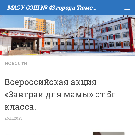
МАОУ COШ № 43 города Тюмени имени В.И. Муравленко
Skip to content
НОВОСТИ
Всероссийская акция
«Завтрак для мамы» от 5г
класса.
26.11.2023