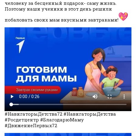
человеку за бесценный подарок- саму жизнь.
Поэтому наши ученики в этот день решили
побаловать своих мам вкусными завтраками!
#НавигаторыДетства72 #НавигаторыДетства
#Росдетцентр #БлагодарюМаму
#ДвижениеПервых72