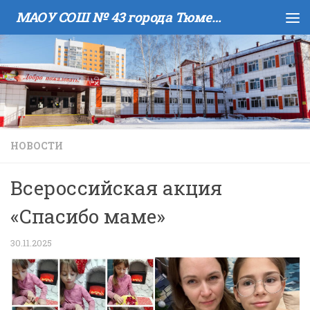
МАОУ COШ № 43 города Тюмени имени В.И. Муравленко
Skip to content
НОВОСТИ
Всероссийская акция
«Спасибо маме»
30.11.2025