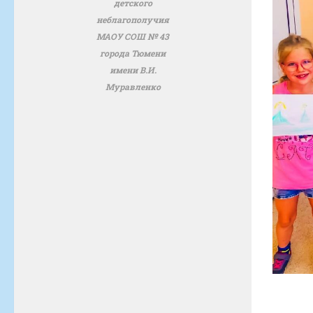
детского
неблагополучия
МАОУ СОШ № 43
города Тюмени
имени В.И.
Муравленко