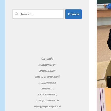
Найти:
Служба
психолого-
социально-
педагогической
поддержки
семьи по
выявлению,
преодолению и
предупреждению