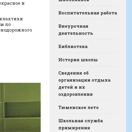
екрасное и
Воспитательная работа
филактики
ем по
Внеурочная
езнодорожного
деятельность
Библиотека
История школы
Сведения об
организации отдыха
детей и их
оздоровления
Тюменское лето
Школьная служба
примирения