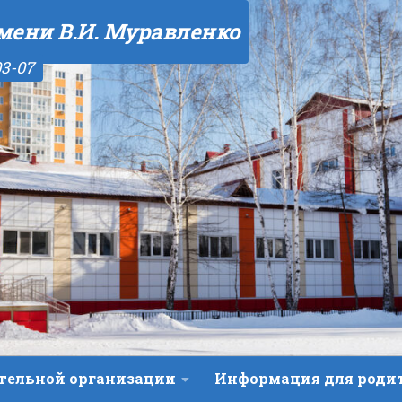
мени В.И. Муравленко
03-07
ательной организации
Информация для роди