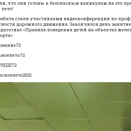
ли, что они готовы к безопасным каникулам на это пр
 лето!
ребята стали участниками видеоконференции по про
сности дорожного движения. Закончился день заняти
дагогике «Правила поведения детей на объектах жел
орта».
ование72
ноелето72
#РДШ72
скоелето2021