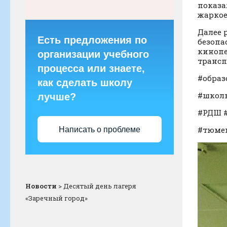
показа
жаркое
Далее 
Есть предложения по
безопа
кинопе
организации учебного
трансп
процесса или знаете,
#образ
как сделать школу
#школь
лучше?
#РДШ 
#тюмен
Написать о проблеме
Новости
>
Десятый день лагеря
«Заречный город»