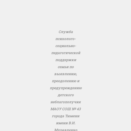
Служба
психолого-
социально-
педагогической
поддержки
семьи по
выявлению,
преодолению и
предупреждению
детского
неблагополучия
МАОУ СОШ № 43
города Тюмени
имени В.И.
Муравленко