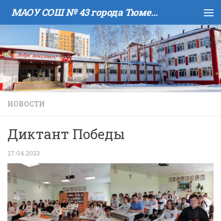
МАОУ COШ № 43 города Тюмени имени В.И. Муравленко
Skip to content
НОВОСТИ
Диктант Победы
27.04.2023