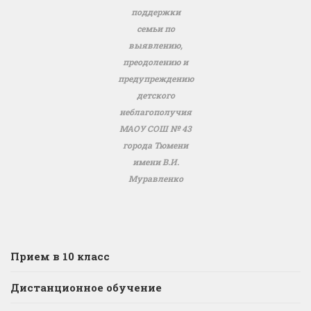
поддержки
семьи по
выявлению,
преодолению и
предупреждению
детского
неблагополучия
МАОУ СОШ № 43
города Тюмени
имени В.И.
Муравленко
Прием в 10 класс
Дистанционное обучение