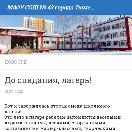
МАОУ COШ № 43 города Тюмени имени В.И. Муравленко
Skip to content
НОВОСТИ
До свидания, лагерь!
15.07.2022
Вот и завершилась вторая смена школьного
лагеря!
Это лето в лагере ребятам запомнится весёлыми
играми, танцами, песнями, спортивными
состязаниями мастер-классами, творческими