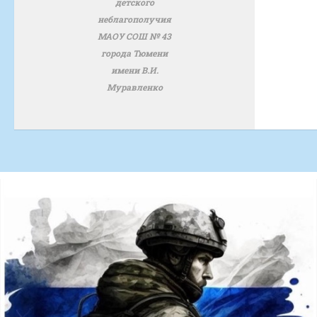
детского
неблагополучия
МАОУ СОШ № 43
города Тюмени
имени В.И.
Муравленко