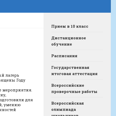
Прием в 10 класс
Дистанционное
обучение
Расписания
Государственная
итоговая аттестация
ый лагерь
священы Году
Всероссийские
е мероприятия.
проверочные работы
ну,
подготовили для
Всероссийская
ей, умению
олимпиада
нностей
школьников