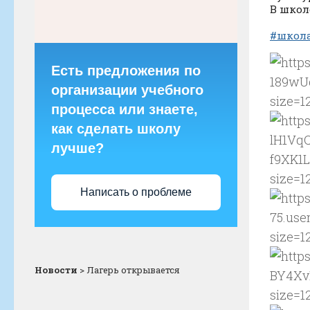
В школ
#школ
Есть предложения по
организации учебного
процесса или знаете,
как сделать школу
лучше?
Написать о проблеме
Новости
>
Лагерь открывается