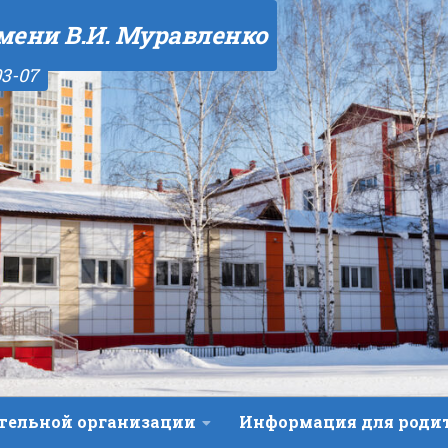
мени В.И. Муравленко
03-07
ательной организации
Информация для роди