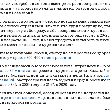
ы, их употребление повышает риск распространения
ваний – устройство кальяна является благоприятной 
жения бактерий.
я опасность курения – быстро возникающая зависимост
м сложно справиться. 98% тех, кто курит регулярно, п
пят неудачу либо сразу, либо возвращаются к курению в
жительность жизни курильщика сокращается на 20-25 
 в возрасте 30-35 лет, имеют продолжительность жизни
ю имеют никогда не курившие люди.
ным Минздрава России, ежегодно от проблем со здоро
ем,
умирают 300-400 тысяч россиян
.
но исследованию Московской школы управления «Ско
олее 35 миллионов
россиян курят сигареты. Каждый 
вает больше одной пачки сигарет в день. При этом,
по
рава РФ
, распространенность курения среди россиян с
сь с 34% в 2009 году до 21,5% в 2020 году.
х снижения болезней, ассоциированных с потреблением
и
принят комплекс мер
, направленных на создание ба
щиты здоровья россиян.