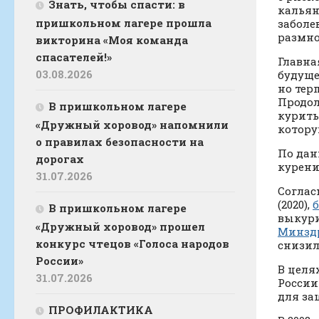
Знать, чтобы спасти: в
кальян
пришкольном лагере прошла
заболе
размно
викторина «Моя команда
спасателей!»
Главна
03.08.2026
будуще
но тер
Продол
В пришкольном лагере
курить
«Дружный хоровод» напомнили
котору
о правилах безопасности на
По дан
дорогах
курени
31.07.2026
Соглас
(2020),
б
В пришкольном лагере
выкури
«Дружный хоровод» прошел
Минзд
конкурс чтецов «Голоса народов
снизила
России»
В целя
31.07.2026
Росси
для за
ПРОФИЛАКТИКА