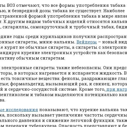
ты ВОЗ отмечают, что все формы употребления табака
ью, и безвредной дозы табака не существует. Наиболее
страненной формой употребления табака в мире явля
т. К другим видам табачных изделий относятся калья
, сигариллы, самокруточный и трубочный табак, биди 
едние годы среди курильщиков получили распростран
онные сигареты, мини-кальяны.
Вейперы
– новый вид
е курят не обычные сигареты, а сигареты с электрон
андируя курение электронных устройств как безопас
нативу обычным сигаретам.
 электронные сигареты также небезопасны. Они пред
торы, в которых нагревается и испаряется жидкость. 
 есть токсичные вещества: фенолы, раздражающие глаз
тые; формальдегид, вызывающий рак, и свинец, котор
й и сердечно-сосудистой системе. Кроме того,
при наг
енгликолем и табаком выделяются потенциально ка
ва.
е исследования
показывают, что курение кальяна та
ка, поскольку вызывает увеличение частоты сердечн
ального давления и снижение легочной функции. так
ом передачи туберкулеза. Опасность представляют и б