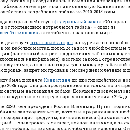
 году Россия присоединилась к Рамочной конвенции ВО
 табака, а затем приняла национальную Концепцию п
одействию потребления табака на 2010-2015 годы.
года в стране действует
федеральный закон
«Об охране 
н от последствий потребления табака» – один из
всеобъемлющих
антитабачных законов в мире.
ии действует
тотальный запрет
на курение во всех об
 и на рабочих местах, полный запрет любой рекламы 
ции (частичный запрет продвижения табачных издел
зионных и кинофильмах), жесткие законы, ограничи
продуктами, запрет на открытую выкладку табачной 
х продаж, запрет их продажи несовершеннолетним и д
 году была принята
Концепция
по противодействию по
до 2035 года. Она распространяется не только на сигаре
и системы нагревания табака. Документ предусматри
ства курильщиков среди взрослого населения с 29% до 21
сте 2020 года президент России Владимир Путин подпи
бачное законодательство, которые приравнивают лю
нсодержащие продукты, не являющиеся фармацевтич
цией, – электронных сигарет, вейпов, кальянов, а так
ания табака, например, iqos, к табачным изделиям. От