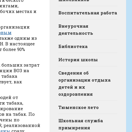
гического
тингами,
абочих местах и
Воспитательная работа
Внеурочная
 организации
рвым
деятельность
 также одним из
Н. В настоящее
Библиотека
 более 90%
История школы
 больших затрат
нции ВОЗ на
Сведения об
 табака
организации отдыха
вует, как
детей и их
оздоровления
юдей от
ти табака,
Тюменское лето
лирование
в на табак. По
ачены по
Школьная служба
R, реализованной
примирения
чены
сразу