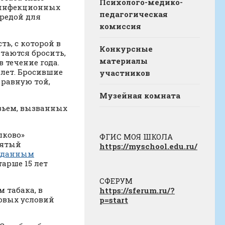
Психолого-медико-
 инфекционных
педагогическая
средой для
комиссия
ь, с которой в
Конкурсные
ытаются бросить,
материалы
 течение года.
лет. Бросившие
участников
 равную той,
Музейная комната
вьем, вызванных
лково»
ФГИС МОЯ ШКОЛА
пятый
https://myschool.edu.ru/
 данным
тарше 15 лет
СФЕРУМ
 табака, в
https://sferum.ru/?
зовых условий
p=start