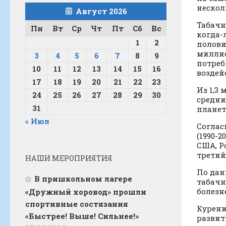
нескол
Август 2026
Табачн
Пн
Вт
Ср
Чт
Пт
Сб
Вс
когда-
1
2
полови
миллио
3
4
5
6
7
8
9
потреб
10
11
12
13
14
15
16
воздей
17
18
19
20
21
22
23
Из 1,3
24
25
26
27
28
29
30
средни
31
планет
« Июл
Согла
(1990-
США, Р
третий
НАШИ МЕРОПРИЯТИЯ
По дан
В пришкольном лагере
табачн
болезн
«Дружный хоровод» прошли
спортивные состязания
Курен
«Быстрее! Выше! Сильнее!»
развит