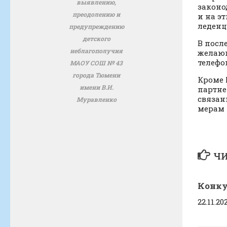
выявлению,
законо
преодолению и
и на э
леденц
предупреждению
детского
В посл
неблагополучия
желающ
телефо
МАОУ СОШ № 43
города Тюмени
Кроме 
имени В.И.
партн
связан
Муравленко
мерам 
ЧИ
Конку
22.11.20