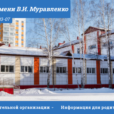
мени В.И. Муравленко
03-07
ательной организации
Информация для роди