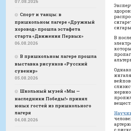
07.08.2026
Экспер
здоров
Спорт и танцы: в
распро
пришкольном лагере «Дружный
сигаре
сигары
хоровод» прошла эстафета
старта «Движения Первых»
В посл
06.08.2026
электр
которы
пропаг
В пришкольном лагере прошла
альтер
выставка рисунков «Русский
Однако
сувенир»
ингаля
05.08.2026
вейпов
слизис
Школьный музей «Мы —
нервно
пропил
наследники Победы!» принял
вещест
юных гостей из пришкольного
лагеря
Научны
челове
04.08.2026
артери
с риск