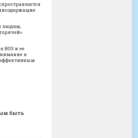
аспространяются
тинсодержащие
и людям,
горячей»
я ВОЗ и ее
внимание к
к эффективным
вым быть