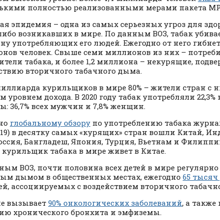
ькими полностью реализованными мерами пакета M
ая эпидемия – одна из самых серьезных угроз для здо
либо возникавших в мире. По данным ВОЗ, табак убива
ну употребляющих его людей. Ежегодно от него гибнет
нов человек. Свыше семи миллионов из них – потреб
ители табака, и более 1,2 миллиона – некурящие, подв
ствию вторичного табачного дыма.
 миллиарда курильщиков в мире 80% – жители стран с 
м уровнем дохода. В 2020 году табак употребляли 22,3%
ы: 36,7% всех мужчин и 7,8% женщин.
сно
глобальному обзору
по употреблению табака журнал
2019) в десятку самых «курящих» стран вошли Китай, Ин
оссия, Бангладеш, Япония, Турция, Вьетнам и Филипп
 курильщик табака в мире живет в Китае.
ным ВОЗ, почти половина всех детей в мире регулярн
ым дымом в общественных местах, ежегодно
65 тысяч
ей, ассоциируемых с воздействием вторичного табачн
ие вызывает
90% онкологических заболеваний
, а также
ию хронического бронхита и эмфиземы.