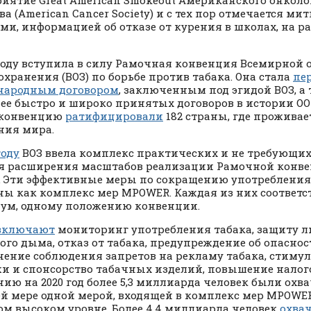
иятие Great American Smokeout Американского онколо
ва (American Cancer Society) и с тех пор отмечается ми
ми, информацией об отказе от курения в школах, на р
 году вступила в силу Рамочная конвенция Всемирной
охранения (ВОЗ) по борьбе против табака. Она стала
пе
народным договором
, заключенным под эгидой ВОЗ, а
ее быстро и широко принятых договоров в истории ОО
 конвенцию
ратифицировали
182 страны, где проживает
ния мира.
году
ВОЗ ввела комплекс практических и не требующих
я расширения масштабов реализации Рамочной конве
. Эти эффективные меры по сокращению употребления
ны как комплекс мер MPOWER. Каждая из них соответст
м, одному положению конвенции.
включают
мониторинг употребления табака, защиту л
ого дыма, отказ от табака, предупреждение об опаснос
чение соблюдения запретов на рекламу табака, стиму
и и спонсорство табачных изделий, повышение налого
нию на 2020 год более 5,3 миллиарда человек были охв
й мере одной мерой, входящей в комплекс мер MPOWE
ом высоком уровне. Более 4,4 миллиарда человек
охва