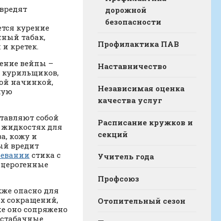
 вредят
дорожной
безопасности
ется курение
нный табак,
Профилактика ПАВ
и кретек.
ение вейпы –
Наставничество
 курильщиков,
ной начинкой,
Независимая оценка
ную
качества услуг
ставляют собой
Расписание кружков и
В жидкостях для
секций
а, кожу и
ый вредит
ревании
стика с
Учитель года
нцерогенные
Профсоюз
кже опасно для
ых сокращений,
Отопительный сезон
же оно сопряжено
естабачные