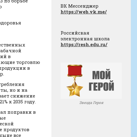
З по борьбе
ВК Мессенджер
о
https://web.vk.me/
здоровья
Российская
электронная школа
https://resh.edu.ru/
щественных
табачной
ий в
вающие торговлю
продукции в
р.
требления
ты, но и на
вает снижение
% к 2035 году.
Звезда Героя
сал поправки в
бые
еской
же продуктов
ныне все