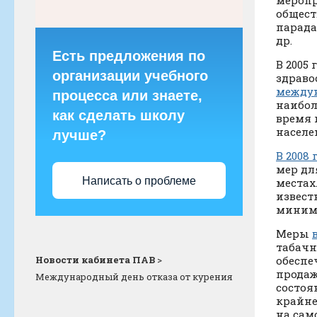
меропр
общест
парада
др.
Есть предложения по
В 2005
организации учебного
здраво
между
процесса или знаете,
наибол
как сделать школу
время
населе
лучше?
В 2008 
мер дл
Написать о проблеме
местах
извест
миниму
Меры
табачн
Новости кабинета ПАВ
>
обеспе
продаж
Международный день отказа от курения
состоя
крайне
на сам