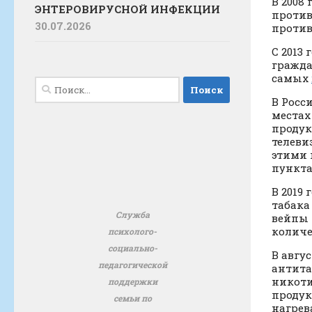
В 2008
ЭНТЕРОВИРУСНОЙ ИНФЕКЦИИ
против
30.07.2026
против
С 2013 
гражда
самых
Найти:
В Росс
местах
продук
телеви
этими 
пункта
В 2019
табака 
Служба
вейпы 
количе
психолого-
социально-
В авгу
педагогической
антита
никоти
поддержки
продук
семьи по
нагрев