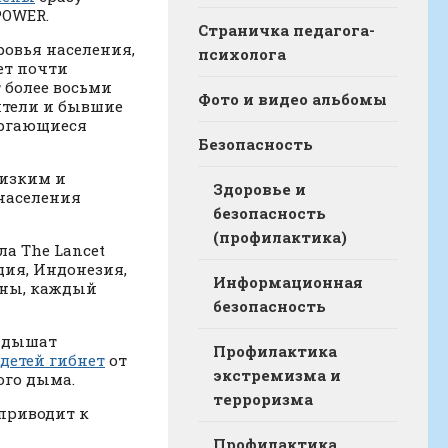
POWER.
Страничка педагога-
ровья населения,
психолога
ет почти
 более восьми
Фото и видео альбомы
ители и бывшие
ергающиеся
Безопасность
низким и
Здоровье и
 населения
безопасность
(профилактика)
а The Lancet
дия, Индонезия,
Информационная
ины, каждый
безопасность
о дышат
Профилактика
 детей гибнет
от
экстремизма и
ого дыма.
терроризма
 приводит к
Профилактика