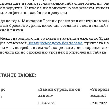
дательные меры, регулирующие табачные изделия, р
ти продукты. Также были полностью запрещены нико
ы, конфеты и подобные продукты.
едние годы Минздрав России расширил спектр помощ
им бросить курить, включая создание специальной «
нной линии.
Международного дня отказа от курения ежегодно 31 ма
еры отмечают
Всемирный день без табака,
привлекая 
ным с употреблением табака рискам для здоровья и 
политики по снижению уровней потребления табака
ТАЙТЕ ТАКЖЕ:
рс
«Закон суров, но он
«Здоро
закон»
модно»
21
16.04.2025
12.10.2022