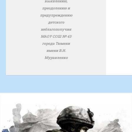
выявлению,
преодолению и
предупреждению
детского
неблагополучия
МАОУ СОШ № 43
города Тюмени
имени В.И.
Муравленко