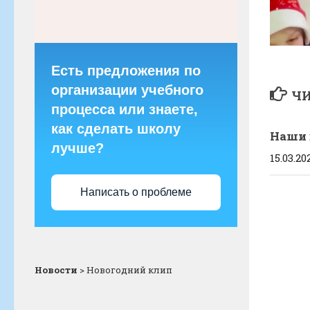
Есть предложения по
организации учебного
ЧИ
процесса или знаете,
как сделать школу
Наши 
лучше?
15.03.20
Написать о проблеме
Новости
>
Новогодний клип