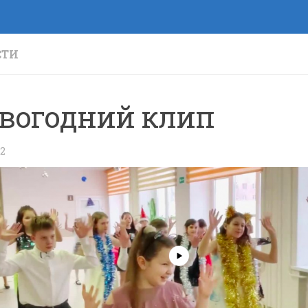
СТИ
вогодний клип
22