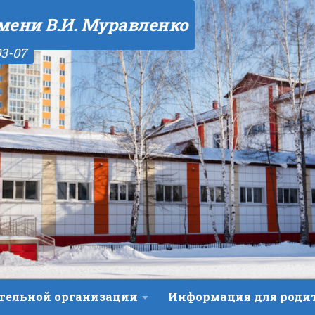
мени В.И. Муравленко
03-07
ательной организации
Информация для роди