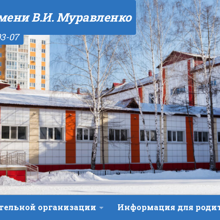
мени В.И. Муравленко
03-07
ательной организации
Информация для роди