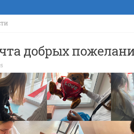
СТИ
чта добрых пожелан
25