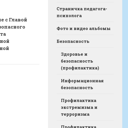
Страничка педагога-
психолога
е с Главой
зопасного
Фото и видео альбомы
та
ной
Безопасность
ной
Здоровье и
безопасность
(профилактика)
Информационная
безопасность
Профилактика
экстремизма и
терроризма
Профилактика