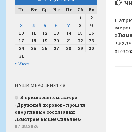
ЧИ
Пн
Вт
Ср
Чт
Пт
Сб
Вс
1
2
Патри
3
4
5
6
7
8
9
мероп
10
11
12
13
14
15
16
«Тюме
17
18
19
20
21
22
23
трудо
24
25
26
27
28
29
30
01.08.20
31
« Июл
НАШИ МЕРОПРИЯТИЯ
В пришкольном лагере
«Дружный хоровод» прошли
спортивные состязания
«Быстрее! Выше! Сильнее!»
07.08.2026