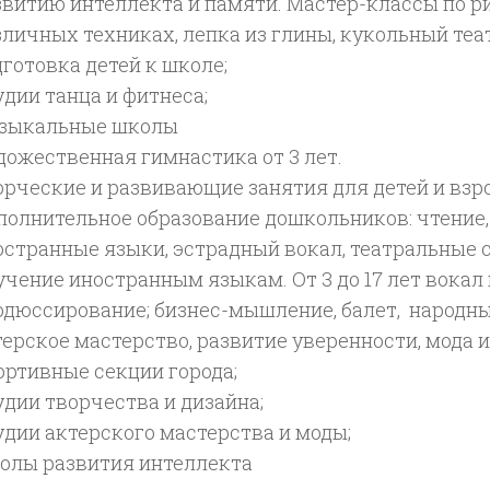
звитию интеллекта и памяти. Мастер-классы по р
зличных техниках, лепка из глины, кукольный теат
дготовка детей к школе;
удии танца и фитнеса;
зыкальные школы
дожественная гимнастика от 3 лет.
орческие и развивающие занятия для детей и взр
полнительное образование дошкольников: чтение,
остранные языки, эстрадный вокал, театральные 
учение иностранным языкам. От 3 до 17 лет вокал 
одюссирование; бизнес-мышление, балет, народны
терское мастерство, развитие уверенности, мода и
ортивные секции города;
удии творчества и дизайна;
удии актерского мастерства и моды;
олы развития интеллекта