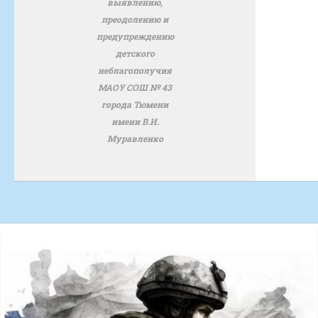
выявлению,
преодолению и
предупреждению
детского
неблагополучия
МАОУ СОШ № 43
города Тюмени
имени В.И.
Муравленко