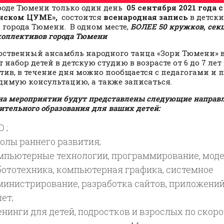
оде Тюмени только один день
05 сентября 2021 года с 
нском ЦУМЕ»,
состоится
всенародная запись
в детск
 города Тюмени.
В одном месте,
БОЛЕЕ 50 кружков, секц
коллективов города Тюмени
рственный ансамбль народного танца «Зори Тюмени» в
т набор детей в детскую студию в возрасте от 6 до 7 ле
тив, в течение дня можно пообщается с педагогами и 
димую консультацию, а также записаться.
на мероприятии будут представлены следующие направ
ительного образования для ваших детей:
 ;
олы раннего развития;
мпьютерные технологии, программирование, моде
бототехника, компьютерная графика, системное
министрирование, разработка сайтов, приложений и
лет;
енинги для детей, подростков и взрослых по скор