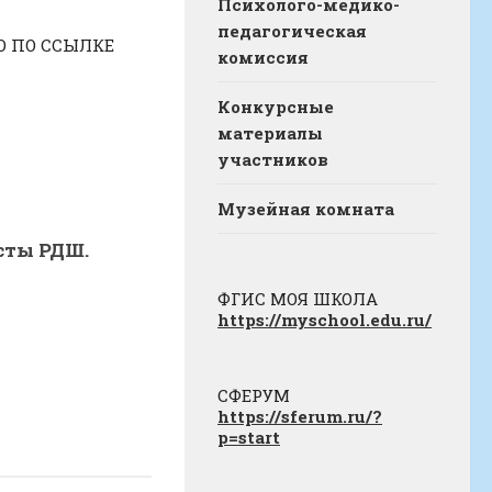
Психолого-медико-
педагогическая
О ПО ССЫЛКЕ
комиссия
Конкурсные
материалы
участников
Музейная комната
сты РДШ.
ФГИС МОЯ ШКОЛА
https://myschool.edu.ru/
СФЕРУМ
https://sferum.ru/?
p=start