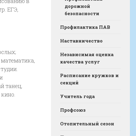
исованию в
дорожной
р. ЕГЭ,
безопасности
Профилактика ПАВ
Наставничество
ослых;
Независимая оценка
 математика,
качества услуг
студии.
Расписание кружков и
и
секций
й танец,
 кино.
Учитель года
Профсоюз
Отопительный сезон