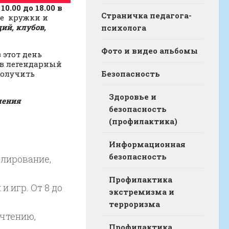
10.00 до 18.00 в
Страничка педагога-
ие кружки и
ий, клубов,
психолога
Фото и видео альбомы
 этот день
т в легендарный
получить
Безопасность
Здоровье и
ления
безопасность
(профилактика)
Информационная
безопасность
лирование,
Профилактика
 игр. От 8 до
экстремизма и
терроризма
очтению,
Профилактика