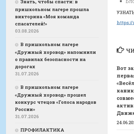
Бл
Знать, чтобы спасти: в
пришкольном лагере прошла
УЗНАТ
викторина «Моя команда
https:/
спасателей!»
03.08.2026
В пришкольном лагере
ЧИ
«Дружный хоровод» напомнили
о правилах безопасности на
дорогах
Вот з
31.07.2026
перва
«Весё
В пришкольном лагере
кани
«Дружный хоровод» прошел
совме
конкурс чтецов «Голоса народов
актив
России»
Движе
31.07.2026
24.06.20
ПРОФИЛАКТИКА