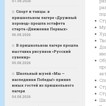
ра
07.08.2026
ра
Спорт и танцы: в
по
пришкольном лагере «Дружный
Ст
хоровод» прошла эстафета
Му
старта «Движения Первых»
Ху
06.08.2026
Тв
В пришкольном лагере прошла
До
выставка рисунков «Русский
ин
сувенир»
Об
05.08.2026
пр
ак
Школьный музей «Мы —
наследники Победы!» принял
Сп
юных гостей из пришкольного
Ст
лагеря
Ст
04.08.2026
Шк