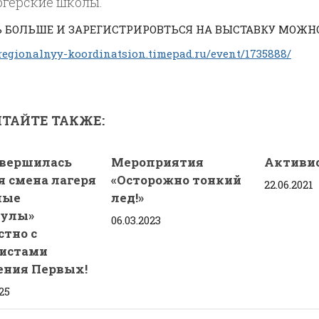
огерские школы.
Ь БОЛЬШЕ И ЗАРЕГИСТРИРОВТЬСЯ НА ВЫСТАВКУ МОЖН
/regionalnyy-koordinatsion.timepad.ru/event/1735888/
ТАЙТЕ ТАКЖЕ:
авершилась
Мероприятия
Активи
я смена лагеря
«Осторожно тонкий
22.06.2021
лые
лед!»
кулы»
06.03.2023
стно с
истами
ния Первых!
25