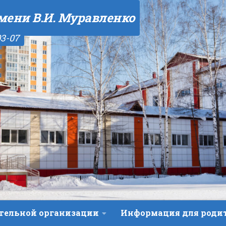
мени В.И. Муравленко
03-07
ательной организации
Информация для роди