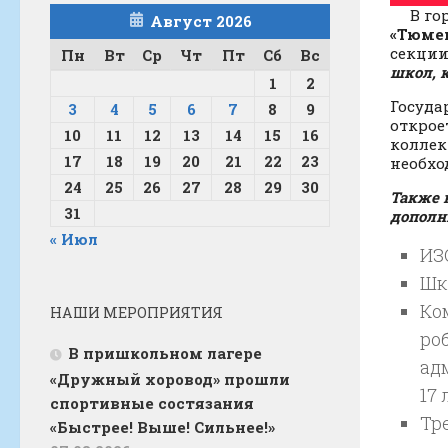
В гор
Август 2026
«Тюме
секции
Пн
Вт
Ср
Чт
Пт
Сб
Вс
школ, 
1
2
Госуда
3
4
5
6
7
8
9
открое
10
11
12
13
14
15
16
коллек
17
18
19
20
21
22
23
необхо
24
25
26
27
28
29
30
Также 
31
дополн
« Июл
ИЗО
Шк
Ко
НАШИ МЕРОПРИЯТИЯ
ро
В пришкольном лагере
ад
«Дружный хоровод» прошли
17 
спортивные состязания
Тр
«Быстрее! Выше! Сильнее!»