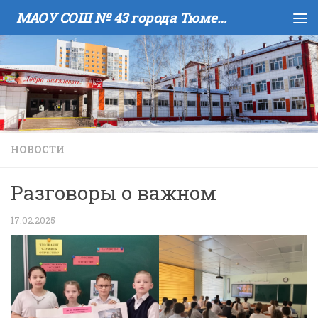
МАОУ COШ № 43 города Тюмени имени В.И. Муравленко
Skip to content
НОВОСТИ
Разговоры о важном
17.02.2025