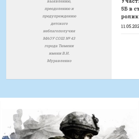
Участ
выявлению,
5Б в 
преодолению и
ролик
предупреждению
детского
11.05.20
неблагополучия
МАОУ СОШ № 43
города Тюмени
имени В.И.
Муравленко