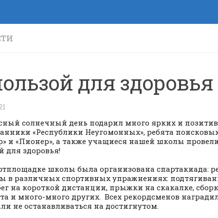
СТИ
пользой для здоровья
21
сный солнечный день подарил много ярких и позити
анники «Республики Неугомонных», ребята поисковых
р» и «Пионер», а также учащиеся нашей школы провели
й для здоровья!
ртплощадке школы была организована спартакиада: р
ы в различных спортивных упражнениях: подтягиван
 бег на короткой дистанции, прыжки на скакалке, сбор
та и много-много других. Всех рекордсменов награди
ли не останавливаться на достигнутом.