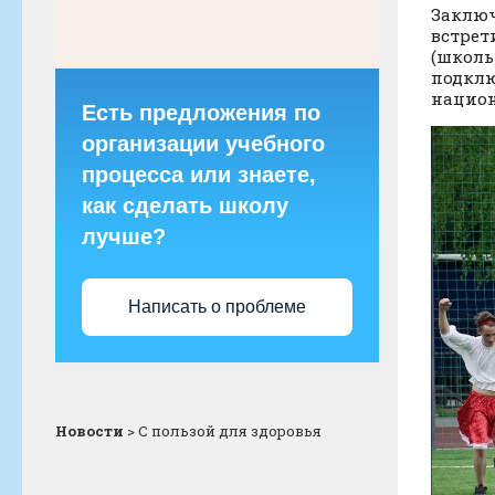
Заключ
встрет
(школь
подклю
национ
Есть предложения по
организации учебного
процесса или знаете,
как сделать школу
лучше?
Написать о проблеме
Новости
>
С пользой для здоровья