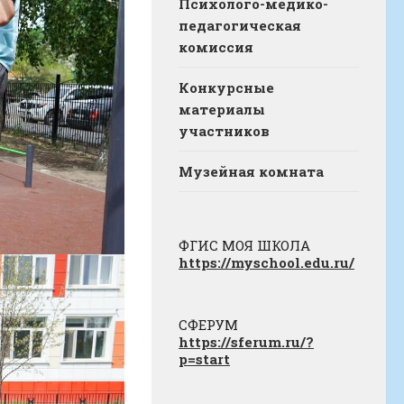
Психолого-медико-
педагогическая
комиссия
Конкурсные
материалы
участников
Музейная комната
ФГИС МОЯ ШКОЛА
https://myschool.edu.ru/
СФЕРУМ
https://sferum.ru/?
p=start