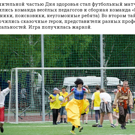
ительной частью Дня здоровья стал футбольный матч
ились команда весёлых педагогов и сборная команда 
ники, поисковики, неугомонные ребята). Во втором та
чились сказочные герои, представители разных проф
альностей. Игра получилась жаркой.