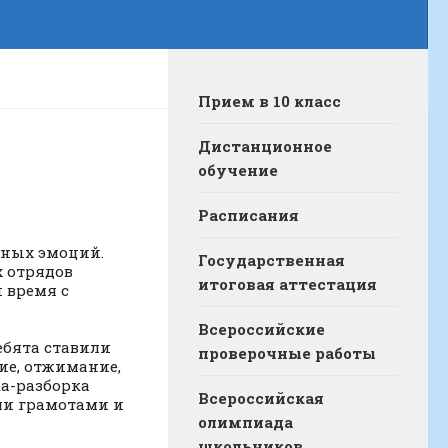
Прием в 10 класс
Дистанционное
обучение
Расписания
вных эмоций.
Государственная
 отрядов
итоговая аттестация
 время с
Всероссийские
ебята ставили
проверочные работы
ие, отжимание,
ка-разборка
Всероссийская
ли грамотами и
олимпиада
школьников