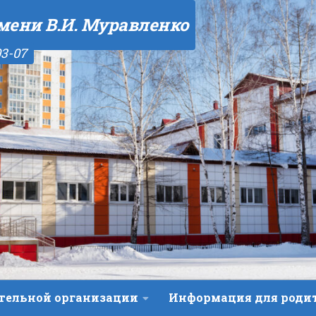
мени В.И. Муравленко
03-07
ательной организации
Информация для роди