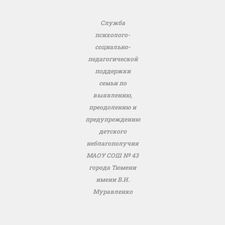
Служба
психолого-
социально-
педагогической
поддержки
семьи по
выявлению,
преодолению и
предупреждению
детского
неблагополучия
МАОУ СОШ № 43
города Тюмени
имени В.И.
Муравленко