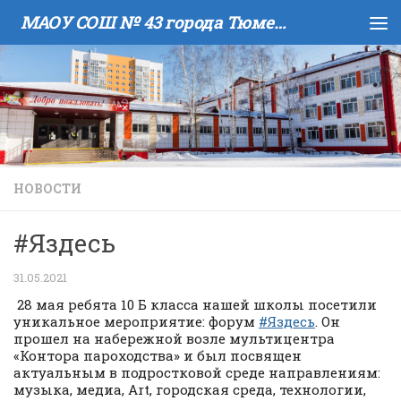
МАОУ COШ № 43 города Тюмени имени В.И. Муравленко
Skip to content
НОВОСТИ
#Яздесь
31.05.2021
28 мая ребята 10 Б класса нашей школы посетили
уникальное мероприятие: форум
#Яздесь
. Он
прошел на набережной возле мультицентра
«Контора пароходства» и был посвящен
актуальным в подростковой среде направлениям:
музыка, медиа, Art, городская среда, технологии,