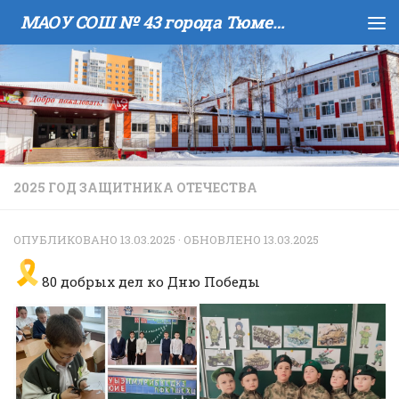
МАОУ COШ № 43 города Тюмени имени В.И. Муравленко
Skip to content
2025 ГОД ЗАЩИТНИКА ОТЕЧЕСТВА
ОПУБЛИКОВАНО
13.03.2025
· ОБНОВЛЕНО
13.03.2025
80 добрых дел ко Дню Победы