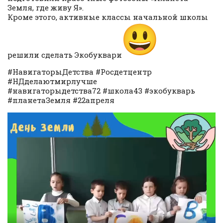
Земля, где живу Я».
Кроме этого, активные классы начальной школы
решили сделать Экобуквари
#НавигаторыДетства #Росдетцентр
#НДделаютмирлучше
#навигаторыдетства72 #школа43 #экобукварь
#планетаЗемля #22апреля