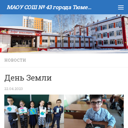
МАОУ COШ № 43 города Тюмени имени В.И. Муравленко
Skip to content
НОВОСТИ
День Земли
22.04.2023