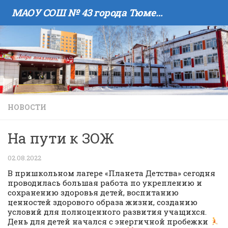
МАОУ COШ № 43 города Тюмени имени В.И. Муравленко
Skip to content
НОВОСТИ
На пути к ЗОЖ
02.08.2022
В пришкольном лагере «Планета Детства» сегодня
проводилась большая работа по укреплению и
сохранению здоровья детей, воспитанию
ценностей здорового образа жизни, созданию
условий для полноценного развития учащихся.
День для детей начался с энергичной пробежки