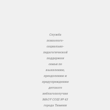
Служба
психолого-
социально-
педагогической
поддержки
семьи по
выявлению,
преодолению и
предупреждению
детского
неблагополучия
МАОУ СОШ № 43
города Тюмени