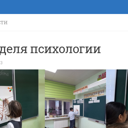
СТИ
деля психологии
23