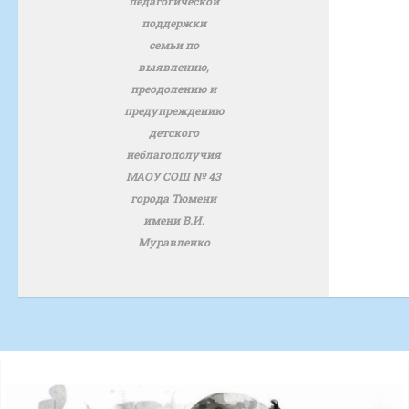
педагогической
поддержки
семьи по
выявлению,
преодолению и
предупреждению
детского
неблагополучия
МАОУ СОШ № 43
города Тюмени
имени В.И.
Муравленко