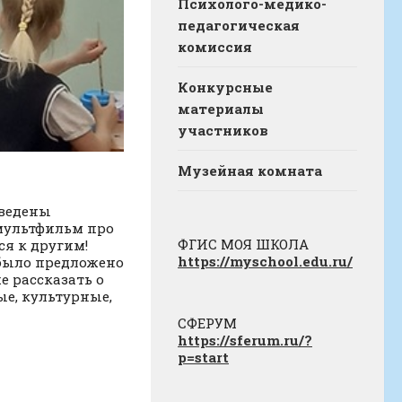
Психолого-медико-
педагогическая
комиссия
Конкурсные
материалы
участников
Музейная комната
ведены
 мультфильм про
ФГИС МОЯ ШКОЛА
ся к другим!
https://myschool.edu.ru/
было предложено
е рассказать о
ые, культурные,
СФЕРУМ
https://sferum.ru/?
p=start