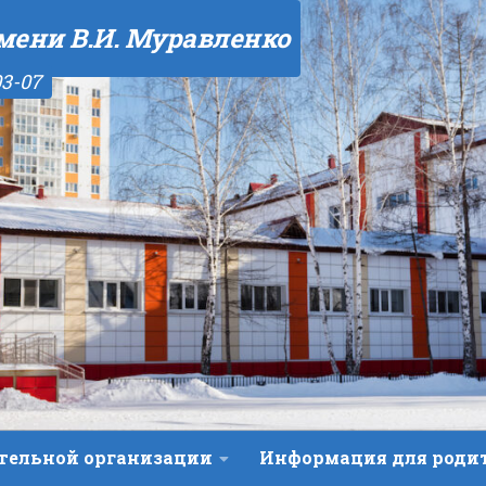
мени В.И. Муравленко
03-07
ательной организации
Информация для роди