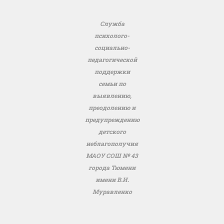
Служба
психолого-
социально-
педагогической
поддержки
семьи по
выявлению,
преодолению и
предупреждению
детского
неблагополучия
МАОУ СОШ № 43
города Тюмени
имени В.И.
Муравленко