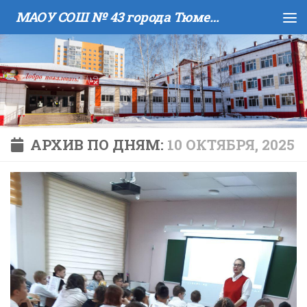
МАОУ COШ № 43 города Тюмени имени В.И. Муравленко
Skip to content
АРХИВ ПО ДНЯМ:
10 ОКТЯБРЯ, 2025