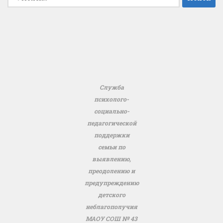
Служба
психолого-
социально-
педагогической
поддержки
семьи по
выявлению,
преодолению и
предупреждению
детского
неблагополучия
МАОУ СОШ № 43