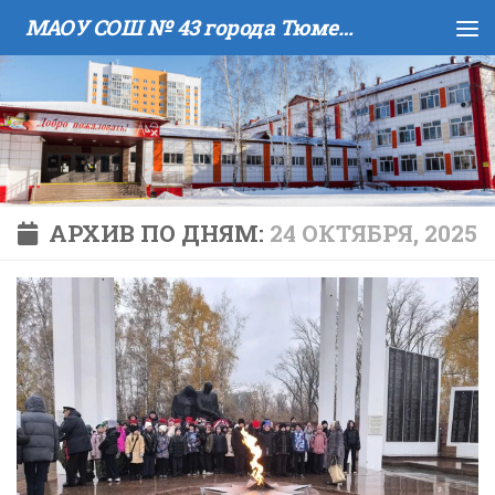
МАОУ COШ № 43 города Тюмени имени В.И. Муравленко
Skip to content
АРХИВ ПО ДНЯМ:
24 ОКТЯБРЯ, 2025