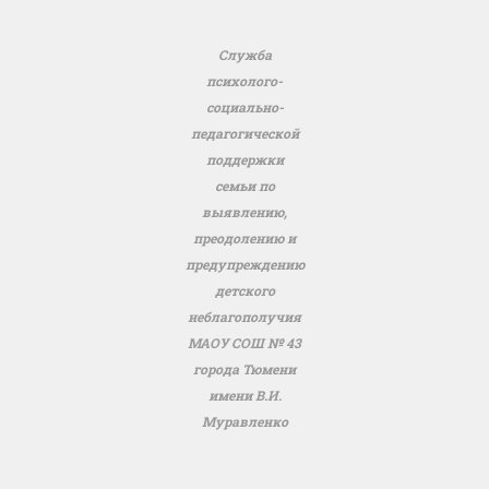
Служба
психолого-
социально-
педагогической
поддержки
семьи по
выявлению,
преодолению и
предупреждению
детского
неблагополучия
МАОУ СОШ № 43
города Тюмени
имени В.И.
Муравленко