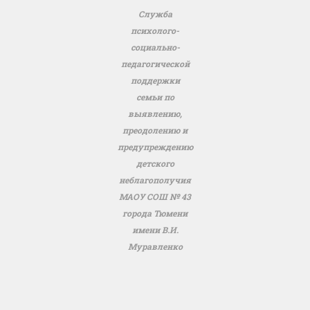
Служба
психолого-
социально-
педагогической
поддержки
семьи по
выявлению,
преодолению и
предупреждению
детского
неблагополучия
МАОУ СОШ № 43
города Тюмени
имени В.И.
Муравленко