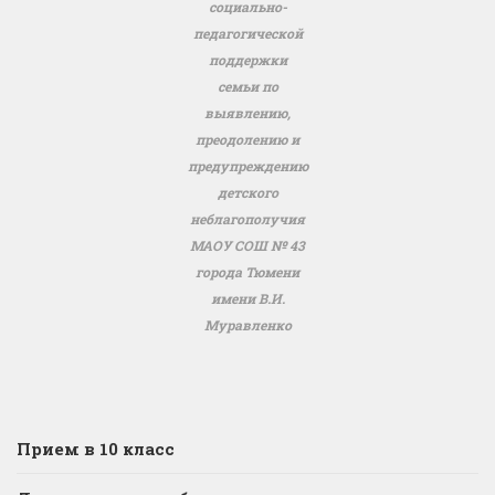
социально-
педагогической
поддержки
семьи по
выявлению,
преодолению и
предупреждению
детского
неблагополучия
МАОУ СОШ № 43
города Тюмени
имени В.И.
Муравленко
Прием в 10 класс