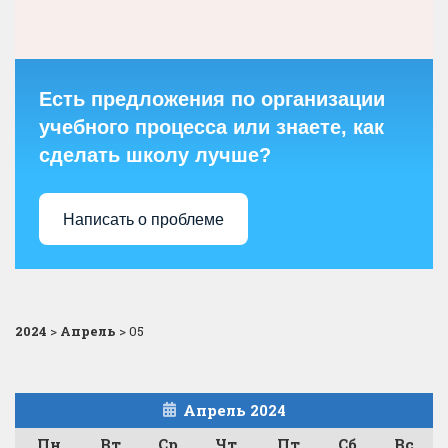
Есть предложения по организации
учебного процесса или знаете, как
сделать школу лучше?
Написать о проблеме
2024
>
Апрель
>
05
Апрель 2024
Пн
Вт
Ср
Чт
Пт
Сб
Вс