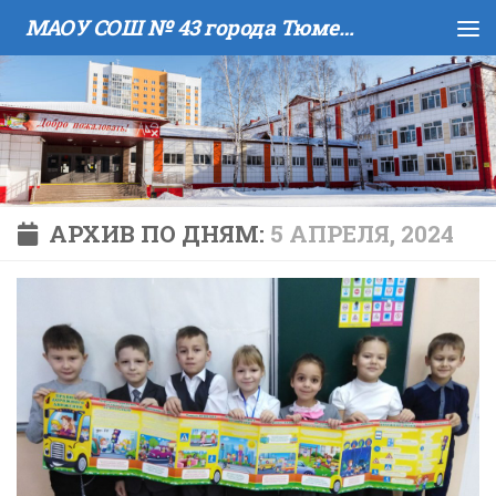
МАОУ COШ № 43 города Тюмени имени В.И. Муравленко
Skip to content
АРХИВ ПО ДНЯМ:
5 АПРЕЛЯ, 2024